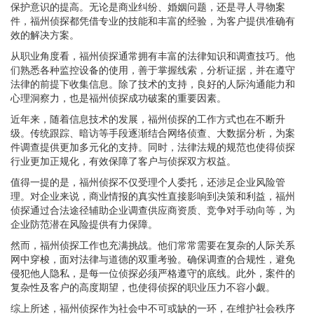
保护意识的提高。无论是商业纠纷、婚姻问题，还是寻人寻物案
件，福州侦探都凭借专业的技能和丰富的经验，为客户提供准确有
效的解决方案。
从职业角度看，福州侦探通常拥有丰富的法律知识和调查技巧。他
们熟悉各种监控设备的使用，善于掌握线索，分析证据，并在遵守
法律的前提下收集信息。除了技术的支持，良好的人际沟通能力和
心理洞察力，也是福州侦探成功破案的重要因素。
近年来，随着信息技术的发展，福州侦探的工作方式也在不断升
级。传统跟踪、暗访等手段逐渐结合网络侦查、大数据分析，为案
件调查提供更加多元化的支持。同时，法律法规的规范也使得侦探
行业更加正规化，有效保障了客户与侦探双方权益。
值得一提的是，福州侦探不仅受理个人委托，还涉足企业风险管
理。对企业来说，商业情报的真实性直接影响到决策和利益，福州
侦探通过合法途径辅助企业调查供应商资质、竞争对手动向等，为
企业防范潜在风险提供有力保障。
然而，福州侦探工作也充满挑战。他们常常需要在复杂的人际关系
网中穿梭，面对法律与道德的双重考验。确保调查的合规性，避免
侵犯他人隐私，是每一位侦探必须严格遵守的底线。此外，案件的
复杂性及客户的高度期望，也使得侦探的职业压力不容小觑。
综上所述，福州侦探作为社会中不可或缺的一环，在维护社会秩序