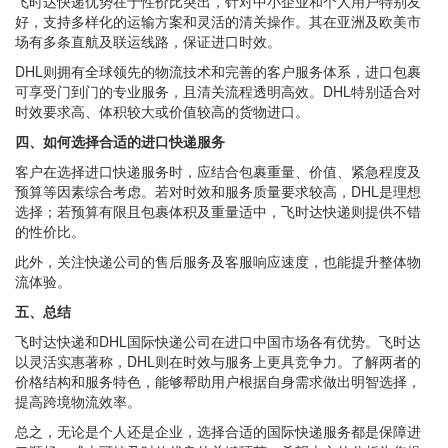
飞时达快递优势在于性价比突出，针对中小企业和个人用户特别友
好，支持多样化的运输方案和灵活的清关操作。其在亚洲及欧美市
场有多条直航及联运线路，保证进口时效。
DHL则拥有全球领先的物流技术和完善的客户服务体系，进口包裹
可享受门到门的专业服务，且清关流程透明高效。DHL特别适合对
时效要求高、体积较大或价值较高的货物进口。
四、如何选择合适的进口快递服务
客户在选择进口快递服务时，应结合包裹重量、价值、紧急程度及
预算等因素综合考虑。若对时效和服务质量要求较高，DHL是理想
选择；若预算有限且包裹体积及重量适中，飞时达快递则提供不错
的性价比。
此外，关注快递公司的售后服务及客服响应速度，也能提升整体物
流体验。
五、总结
飞时达快递和DHL国际快递公司在进口中国市场各有优势。飞时达
以灵活实惠著称，DHL则在时效与服务上更具竞争力。了解两者的
价格结构和服务特色，能够帮助用户根据自身需求做出明智选择，
提高跨境物流效率。
总之，无论是个人还是企业，选择合适的国际快递服务都是保障进