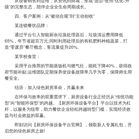
从设备销售到运维，从资讯到商城，形成“选型-使用-优化-升
级”的完整生态，陪伴企业全生命周期成长。
四、客户案例：从“被动合规”到“主动创收”
某连锁餐饮品牌：
通过平台引入智能厨余垃圾处理器后，垃圾清运费用降低
65%，年节省超百万元;同时利用处理后的有机肥料种植蔬菜，打
造“零废弃”餐厅概念，客流量提升20%。
某学校食堂：
采用平台推荐的节能蒸饭机与燃气灶，能耗下降40%，获得政
府节能补贴;运维团队定期保养使设备故障率几乎为零，保障师生用
餐安全。
结语：加入绿色厨房革命，共赢未来
在环保与效率的双重需求下，厨房设备行业正经历从“传统功能
型”向“智能环保型”的跨越。【厨房环保设备平台】平台以技术为杠
杆，以服务为纽带，助力餐饮企业轻松跨越转型门槛，实现经济效
益与社会效益的双赢。
即刻访问【厨房环保设备平台官网】，领取新人专属礼包，开
启您的绿色厨房之旅!