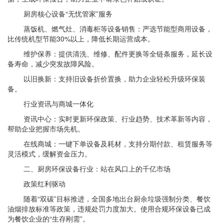
厨房核心设备“无忧管家”服务
蒸饭机、燃气灶、消毒柜等设备销售：严选节能型商用设备，
比传统机型节能30%以上，降低长期运营成本。
维护保养：提供清洗、维修、配件更换等全链条服务，延长设
备寿命，减少突发故障风险。
以旧换新：支持旧设备折价置换，助力企业轻松升级环保装
备。
行业资讯与商城一体化
资讯中心：实时更新环保政策、行业趋势、技术革新等内容，
帮助企业把握市场先机。
在线商城：一键下单设备及耗材，支持分期付款、租赁服务等
灵活模式，缓解资金压力。
二、厨房环保设备行业：站在风口上的千亿市场
政策红利驱动
随着“双碳”目标推进，全国多地出台厨余垃圾强制分类、餐饮
油烟排放标准等政策，违规处罚力度加大。使用合规环保设备已成
为餐饮企业的“生存刚需”。