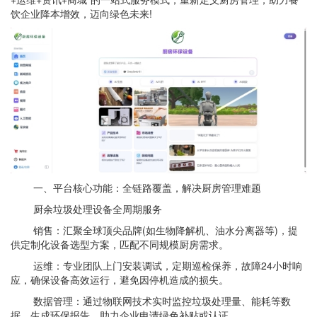
饮企业降本增效，迈向绿色未来!
一、平台核心功能：全链路覆盖，解决厨房管理难题
厨余垃圾处理设备全周期服务
销售：汇聚全球顶尖品牌(如生物降解机、油水分离器等)，提
供定制化设备选型方案，匹配不同规模厨房需求。
运维：专业团队上门安装调试，定期巡检保养，故障24小时响
应，确保设备高效运行，避免因停机造成的损失。
数据管理：通过物联网技术实时监控垃圾处理量、能耗等数
据，生成环保报告，助力企业申请绿色补贴或认证。