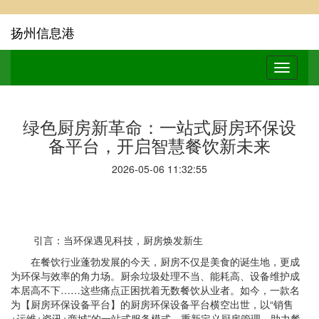
扬州信息港
绿色厨房新革命：一站式厨房环保设
备平台，开启智慧餐饮新未来
2026-05-06 11:32:55
引言：当环保遇见科技，厨房焕发新生
在餐饮行业蓬勃发展的今天，厨房不仅是美食的诞生地，更成
为环保与效率的角力场。厨余垃圾处理不当、能耗高、设备维护成
本居高不下……这些痛点正困扰着无数餐饮从业者。如今，一款名
为【厨房环保设备平台】的厨房环保设备平台横空出世，以“销售
+运维+资讯+商城”的一站式服务模式，重新定义厨房管理，助力餐