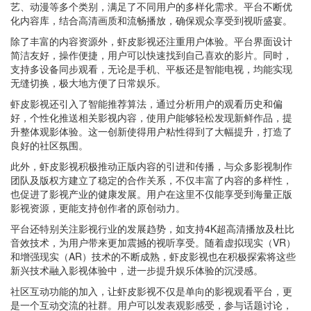
艺、动漫等多个类别，满足了不同用户的多样化需求。平台不断优
化内容库，结合高清画质和流畅播放，确保观众享受到视听盛宴。
除了丰富的内容资源外，虾皮影视还注重用户体验。平台界面设计
简洁友好，操作便捷，用户可以快速找到自己喜欢的影片。同时，
支持多设备同步观看，无论是手机、平板还是智能电视，均能实现
无缝切换，极大地方便了日常娱乐。
虾皮影视还引入了智能推荐算法，通过分析用户的观看历史和偏
好，个性化推送相关影视内容，使用户能够轻松发现新鲜作品，提
升整体观影体验。这一创新使得用户粘性得到了大幅提升，打造了
良好的社区氛围。
此外，虾皮影视积极推动正版内容的引进和传播，与众多影视制作
团队及版权方建立了稳定的合作关系，不仅丰富了内容的多样性，
也促进了影视产业的健康发展。用户在这里不仅能享受到海量正版
影视资源，更能支持创作者的原创动力。
平台还特别关注影视行业的发展趋势，如支持4K超高清播放及杜比
音效技术，为用户带来更加震撼的视听享受。随着虚拟现实（VR）
和增强现实（AR）技术的不断成熟，虾皮影视也在积极探索将这些
新兴技术融入影视体验中，进一步提升娱乐体验的沉浸感。
社区互动功能的加入，让虾皮影视不仅是单向的影视观看平台，更
是一个互动交流的社群。用户可以发表观影感受，参与话题讨论，