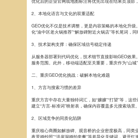
优化后的企业官网或地图标注将优先出现在结果页顶部
2、本地化语言与文化的双重适配
GEO优化不仅是技术调整，更是内容策略的本地化升
化“渝中区老火锅推荐”“解放碑附近火锅店”等长尾词，同
3、技术架构支撑：确保区域信号稳定传递
从服务器部署到代码优化，技术细节直接影响GEO效果
服务范围。此外，移动端适配至关重要，重庆作为“山城
二、重庆GEO优化挑战：破解本地化难题
1、方言与搜索习惯的差异
重庆方言中存在大量独特词汇，如“嬢嬢”“打望”等，
建立“方言-标准词”映射表，确保内容覆盖多元搜索场景
2、区域竞争的同质化陷阱
重庆核心商圈如解放碑、观音桥的企业密度极高，同类业
夜景婚纱照”“洪崖洞婚拍套餐”等差异化关键词，避开红