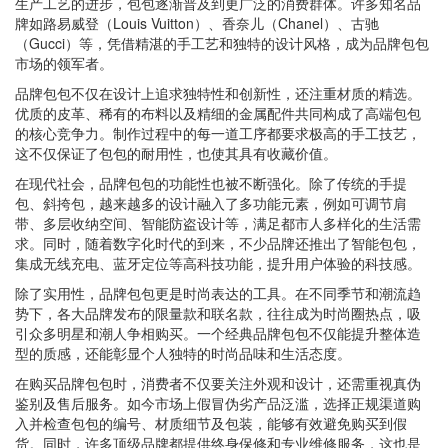
生产工艺的进步，包包逐渐普及到更广泛的消费群体。许多知名品
牌如路易威登（Louis Vuitton）、香奈儿（Chanel）、古驰
（Gucci）等，凭借精湛的手工艺和独特的设计风格，成为品牌包包
市场的领军者。
品牌包包不仅在设计上追求独特性和创新性，还注重材质的精选。
优质的皮革、稀有的布料以及精细的金属配件共同构成了高端包包
的核心竞争力。制作过程中的每一道工序都要求极高的手工技艺，
这不仅保证了包包的耐用性，也使其具有收藏价值。
在现代社会，品牌包包的功能性也被不断强化。除了传统的手提
包、斜挎包，越来越多的设计融入了多功能元素，例如可调节肩
带、多层收纳空间、智能防盗设计等，满足都市人多样化的生活需
求。同时，随着数字化时代的到来，不少品牌还推出了智能包包，
集成无线充电、蓝牙定位等高科技功能，提升用户体验的科技感。
除了实用性，品牌包包更是时尚表达的工具。在不同季节和潮流趋
势下，各大品牌发布的限量款和联名款，往往成为时尚圈热点，吸
引众多明星和潮人争相购买。一个经典品牌包包不仅能提升整体造
型的质感，还能彰显个人独特的时尚品味和生活态度。
在购买品牌包包时，消费者不仅要关注外观和设计，还需重视真伪
鉴别及售后服务。如今市场上假冒伪劣产品泛滥，选择正规渠道购
入并检查包包的编号、材质细节及包装，能够有效避免购买到假
货。同时，许多顶级品牌都提供终身保修和专业维修服务，这也是