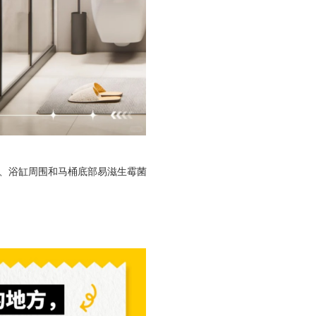
间、浴缸周围和马桶底部易滋生霉菌