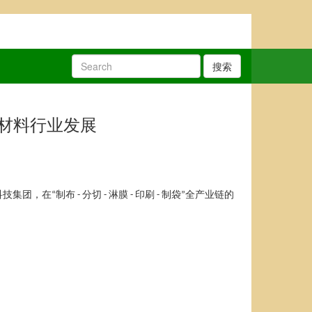
搜索
材料行业发展
制布 - 分切 - 淋膜 - 印刷 - 制袋”全产业链的