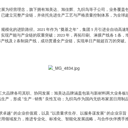
发展为经营理念，旗下拥有旭美达、旭佳辉、九织鸟等子公司，业务覆盖
已建立完整产业链，并依托先进生产工艺与严格质量控制体系，为全球超 
的进阶路径。2021 年作为 “奠基之年”，集团 5 月引进全自动高速制袋生
产能与产业链的双重突破；2023 年，再拓印刷、淋膜产线各 1 条，增配 
布产线及 2 条制袋产线，成功贯通全产业链，实现单日产能超百万的突破
旗下三大品牌各司其职、协同发展：旭美达品牌涵盖包装与新材料两大业务
产，形成 “生产 - 销售” 良性互动；九织鸟作为国内无纺布家居日用
卓越” 的企业价值观，以及 “以质量求生存、以服务谋发展” 的企业宗旨
应用领域发力，推进专业化、标准化、智能化发展战略，与合作伙伴携手