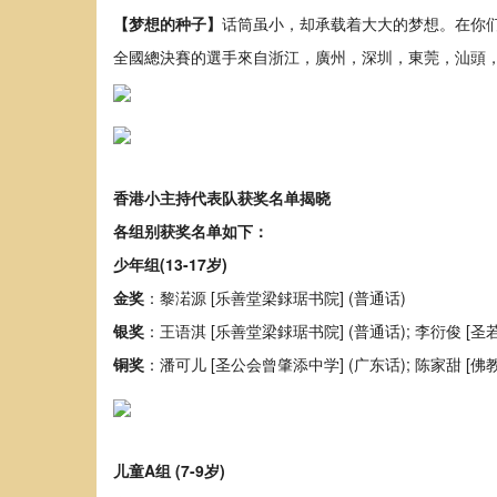
【梦想的种子】
话筒虽小，却承载着大大的梦想。在你
全國總決賽的選手來自浙江，廣州，深圳，東莞，汕頭，
香港小主持代表队获奖名单揭晓
各组别获奖名单如下：
少年组(13-17岁)
金奖
：黎渃源 [乐善堂梁銶琚书院] (普通话)
银奖
：王语淇 [乐善堂梁銶琚书院] (普通话); 李衍俊 [圣
铜奖
：潘可儿 [圣公会曾肇添中学] (广东话); 陈家甜 [佛
儿童A组 (7-9岁)