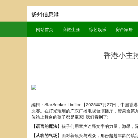
扬州信息港
网站首页
商旅生涯
综艺娱乐
房产家居
香港小主
編輯：StarSeeker Limited【2025年7月
决赛。在灯光璀璨的广东广播电视台演播厅，贊泉盃第九
位站上舞台的孩子都是赢家! 我们看到了:
【语言的魔法】
孩子们用童声诠释文字的力量，激昂，深
【从容的气场】
面对着镜头与观众，那份超越年龄的镇定