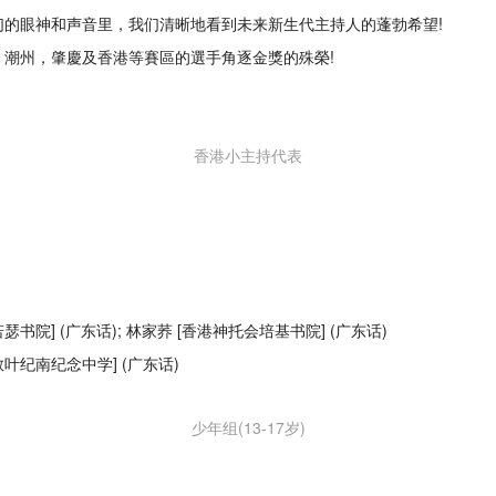
们的眼神和声音里，我们清晰地看到未来新生代主持人的蓬勃希望!
潮州，肇慶及香港等賽區的選手角逐金獎的殊榮!
香港小主持代表
若瑟书院] (广东话); 林家荞 [香港神托会培基书院] (广东话)
教叶纪南纪念中学] (广东话)
少年组(13-17岁)