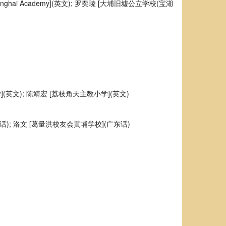
nghai Academy](英文); 罗奕瑧 [大埔旧墟公立学校(宝湖
](英文); 陈靖宏 [荔枝角天主教小学](英文)
); 洛文 [葛量洪校友会黄埔学校](广东话)