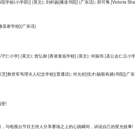
(小学部)] (英文); 刘籽扬[播道书院] (广东话); 郑可隽 [Victoria Sha
诺撒圣家学校](广东话)
守仁小学] (英文); 曾弘御 [香港复临学校] (英文); 何振玮 [圣公会仁立小学
芝[救世军韦理夫人纪念学校](普通话); 何允祈[优才(杨殷有娣)书院](广东话
受!
，与电视台节目主持人分享赛场之上的心跳瞬间，诉说自己的星光故事!