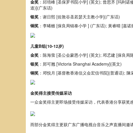
金奖
：邱培峰 [圣保罗书院小学] (英文); 曾思齐 [玛利诺修院学校
道)](广东话)
银奖
：谢日熙 [佐敦谷圣若瑟天主教小学](广东话)
铜奖
：李晞雒 [保良局锦泰小学 ] (广东话); 黃睿晴 [嘉
儿童B组(10-12岁)
金奖
：陈海萤 [圣公会蒙恩小学] (英文); 邓孞建 [保良局陈
银奖
：郑可翘 [Victoria Shanghai Academy](英文)
铜奖
：邓悦月 [基督教香港信义会宏信书院](普通话); 陳采
金奖得主接受传媒采访
一众金奖得主更即场接受传媒采访，代表香港分享获奖感
而部分金奖得主更获广东广播电视台音乐之声直播间邀请